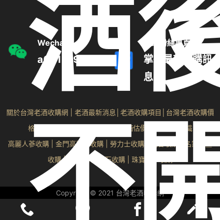
酒
Wechat
追蹤粉絲專頁
a0910192300
掌握最新收購訊
息
不
關於台灣老酒收購網
|
老酒最新消息
│
老酒收購項目
│
台灣老酒收購價
格表
│
收購老酒收購流程
│
線上老酒估價
│
老酒相關知識
高麗人蔘收購
|
金門高粱酒收購
|
勞力士收購
|
沉香收購
|
名家字畫
收購
| 雞血石/壽山石收購 |
珠寶翡翠收購
Copyright © 2021 台灣老酒收購網