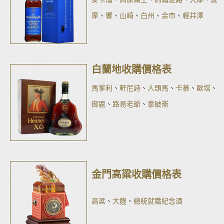
摩
、
響
、
山崎
、
白州
、
余市
、
輕井澤
白蘭地收購價格表
馬爹利
、
軒尼詩
、
人頭馬
、
卡慕
、
歐塔
、
御鹿
、
路易老爺
、
拿破崙
金門高粱收購價格表
高粱
、
大麴
、
總統就職紀念酒