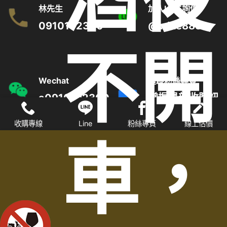
林先生
加入LINE詢價
0910192300
@wine8888
不開
Wechat
追蹤粉絲專頁
a0910192300
掌握最新收購訊
息
收購專線
Line
粉絲專頁
線上估價
車，
關於台灣老酒收購網
|
老酒最新消息
│
老酒收購項目
│
台灣老酒收購價
格表
│
收購老酒收購流程
│
線上老酒估價
│
老酒相關知識
高麗人蔘收購
|
金門高粱酒收購
|
勞力士收購
|
沉香收購
|
名家字畫
收購
| 雞血石/壽山石收購 |
珠寶翡翠收購