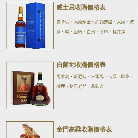
威士忌收購價格表
麥卡倫
、
高原騎士
、
約翰走路
、
大摩
、
波
摩
、
響
、
山崎
、
白州
、
余市
、
輕井澤
白蘭地收購價格表
馬爹利
、
軒尼詩
、
人頭馬
、
卡慕
、
歐塔
、
御鹿
、
路易老爺
、
拿破崙
金門高粱收購價格表