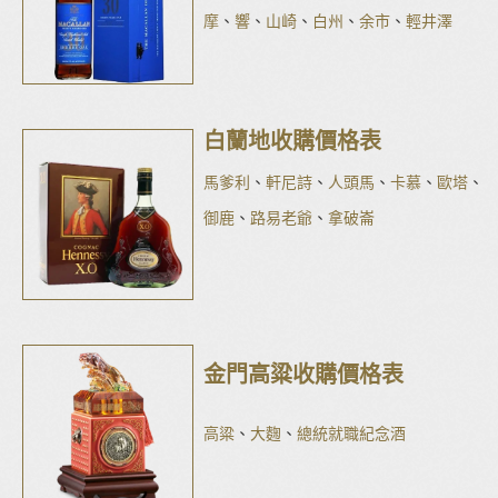
摩
、
響
、
山崎
、
白州
、
余市
、
輕井澤
白蘭地收購價格表
馬爹利
、
軒尼詩
、
人頭馬
、
卡慕
、
歐塔
、
御鹿
、
路易老爺
、
拿破崙
金門高粱收購價格表
高粱
、
大麴
、
總統就職紀念酒