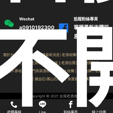
不
Wechat
追蹤粉絲專頁
a0910192300
掌握最新收購訊
息
關於台灣老酒收購網
|
老酒最新消息
│
老酒收購項目
│
台灣老酒收購價
格表
│
收購老酒收購流程
│
線上老酒估價
│
老酒相關知識
高麗人蔘收購
|
金門高粱酒收購
|
勞力士收購
|
沉香收購
|
名家字畫
收購
| 雞血石/壽山石收購 |
珠寶翡翠收購
Copyright © 2021 台灣老酒收購網
收購專線
Line
粉絲專頁
線上估價