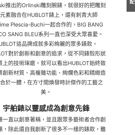
配
inski推出的Orlinski雕刻腕錶，就很好的把雕刻
元素融合在HUBLOT錶上，還有刺青大師
ime Plescia-Buchi一起合作的，BIG BANG
ICO SANG BLEU系列一直也深受大眾喜愛。
UBLOT這品牌成就多彩絢麗的眾多錶款，
BLOT對於創新和創意的追求，從不同錶殼形狀
質上的技術琢磨，就可以看出HUBLOT始終致
將創新材質、高複雜功能、絢爛色彩和精緻造
合於一體，在方寸間煥發時計傑作的工藝之
美。
宇舶錶以靈感成為創意先鋒
錶一直以創意著稱，並且跟眾多藝術者合作創
錶，除此還自我創新了很多不一樣的錶款，雖