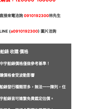
直接來電洽詢
0910192300
林先生
INE (
a0910192300
) 圖片洽詢
舶錶 收購 價格
中宇舶錶價格僅做參考基準！
購價格會受波動影響
舶錶發行種類眾多，無法一一陳列，任
宇舶錶皆可連繫免費鑑定估價。