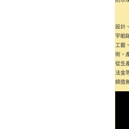
設計
宇舶
工藝
術，
從生
法金
締造