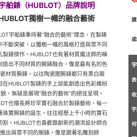
宇舶錶（HUBLOT）品牌說明
HUBLOT獨樹一幟的融合藝術
請
BLOT宇舶錶秉持著“融合的藝術”理念，在製錶
或L
中不斷突破，以獨樹一幟的風格打造與眾不同
凡製錶傑作。HUBLOT也有著材質魔法師的稱
創造出不同材質的腕錶融合，像是最有名的色
宇
瓷材質腕錶，以往陶瓷圈腕錶都只有黑白兩
表
但在HUBLOT製錶的手上卻能創造出色彩繽紛
貌，無疑是展現“融合的藝術”的絕佳呈現。
收
BLOT也擅長將珍罕寶石融合於製錶藝術，每一
宇
級珠寶腕錶的誕生，往往經歷上千小時的寶石
切割。HUBLOT也喜歡跟創新的潮流設計師合
何
推出與眾不同的腕錶，像是跟著名雕刻師