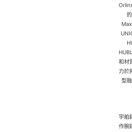
Orl
的
Max
UN
H
HU
和材
力於
型融
宇舶
作腕