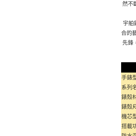
然不
宇舶錶
合的
先鋒
手錶型號
系列
錶殼
錶殼尺
機芯型
搭載
防水深