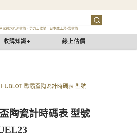
皇家禮炮老酒收購
、
勞力士收購
、
日本威士忌-響收購
收購知識+
線上估價
HUBLOT 歐霸盃陶瓷計時碼表 型號
霸盃陶瓷計時碼表 型號
.UEL23