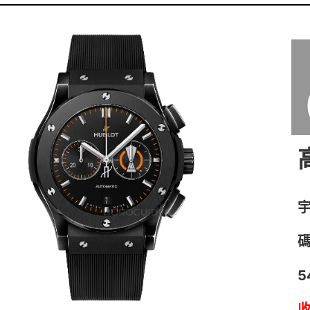
宇
碼
5
收