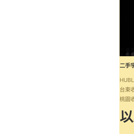
二手
HUB
台東收
桃園收
以