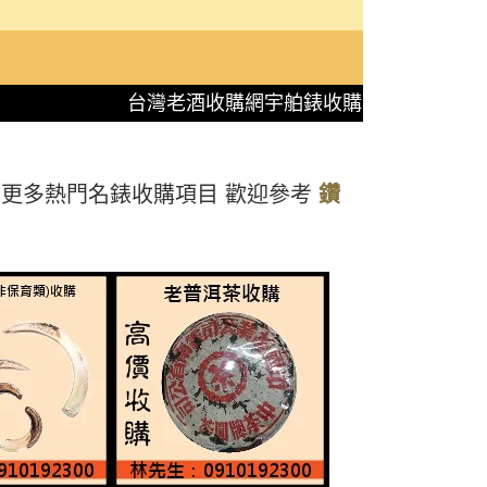
台灣老酒收購網宇舶錶收購
還有更多熱門名錶收購項目 歡迎參考
鑽