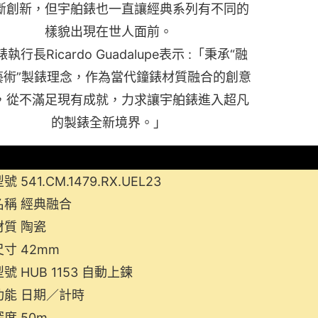
斷創新，但宇舶錶也一直讓經典系列有不同的
樣貌出現在世人面前。
執行長Ricardo Guadalupe表示 :「秉承“融
藝術”製錶理念，作為當代鐘錶材質融合的創意
，從不滿足現有成就，力求讓宇舶錶進入超凡
的製錶全新境界。」
 541.CM.1479.RX.UEL23
名稱 經典融合
材質 陶瓷
寸 42mm
號 HUB 1153 自動上鍊
功能 日期／計時
度 50m