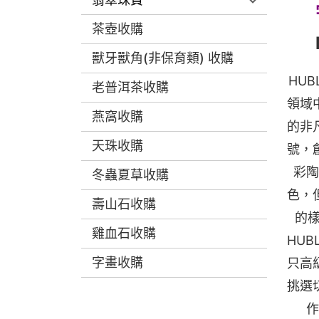
茶壺收購
獸牙獸角(非保育類) 收購
HU
老普洱茶收購
領域
燕窩收購
的非
天珠收購
號，
彩陶
冬蟲夏草收購
色，
壽山石收購
的樣
雞血石收購
HU
字畫收購
只高
挑選
作